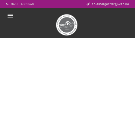
0451 - 4809548
spielberger702@web.de
HOME
ANGEBOTE
MITTAGSTISCH
SPEISEKARTE
LUNCHTIME
ANFAHRT